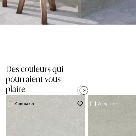
Skip Colors Gallery
Des couleurs qui
pourraient vous
plaire
Add Brillianza to favorites
Comparer
Comparer
(5310 Brillianza)
(410 Aluminous )