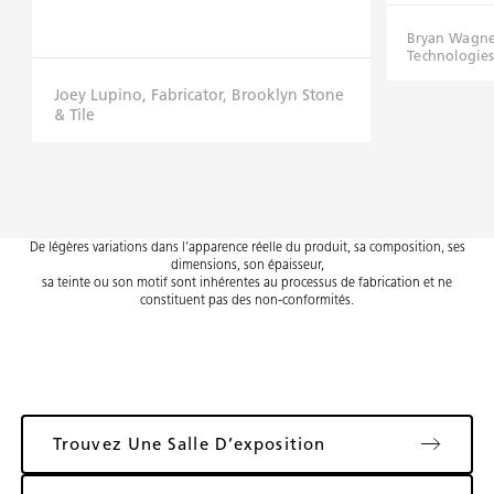
Bryan Wagner
Technologies
Joey Lupino, Fabricator, Brooklyn Stone
& Tile
De légères variations dans l’apparence réelle du produit, sa composition, ses
dimensions, son épaisseur,
sa teinte ou son motif sont inhérentes au processus de fabrication et ne
constituent pas des non-conformités.
Trouvez Une Salle D’exposition