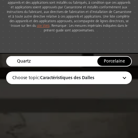
appareils et des applications sont installés ou fabriqués, à condition que ces appareils
et applications soient approuvés par Caesarstone et installés conformément aux
instructions du fabricant, aux directives de fabrication et d’installation de Caesarstone
et à toute autre directive relative à ces appareils et applications. Une liste complète
des appareils et des applications approuvés, accompagnée de lignes directrices, se
trouve sur lien du
site Web
. Remarque : Les mesures impériales indiquées dans le
présent guide sont approximatives.
Quartz
Porcelaine
Caractéristiques des Dalles
Choose topic: