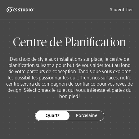
Shaped
S'identifier
Passer au contenu principal
Skip to Main Footer
by Nature
The Pebbles
Ce
Centre de Planification
Collection
Des choix de style aux installations sur place, le centre de
planification suivant a pour but de vous aider tout au long
de votre parcours de conception. Tandis que vous explorez
les possibilités passionnantes qu’offrent nos surfaces, notre
centre servira de compagnon de confiance pour vos rêves de
design. Sélectionnez le sujet qui vous intéresse et partez du
bon pied!
Quartz
Porcelaine