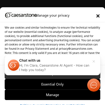
Au sujet de Caesarstone
Banque d’outils
Manage your privacy
À notre sujet
Fichiers 3D
We use cookies and similar technologies to ensure the technical reliability
Pourquoi Caesarstone
Communiquez avec nous
of our website (essential cookies), to analyze usage (performance
cookies), to provide additional functions (functional cookies), and for
personalized content and advertising (marketing cookies). You can accept
all cookies or allow only strictly necessary ones. Further information can
be found in our Privacy Statement and at privacy@caesarstone.com.
Note: This consent is only valid if you are at least 16 years old or have the
consent of your parent or guardian
Confidentialité
Politique de cookies
Conditions d'utilisation
Chat with us
Avis d’accessibilité
Hi, I'm Clara, Caesarstone AI Agent - How can
I help you today?
Accept All
Essential Only
Manage
Commander des échantillons