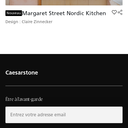
Margaret Street Nordic Kitchen
Add Mar
Nouveau
Design : Claire Zinnecker
Caesarstone
Être à l’avant-garde