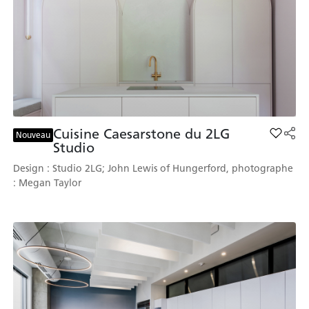
Cuisine Caesarstone du 2LG
Add Cui
Nouveau
Studio
Design : Studio 2LG; John Lewis of Hungerford, photographe
: Megan Taylor