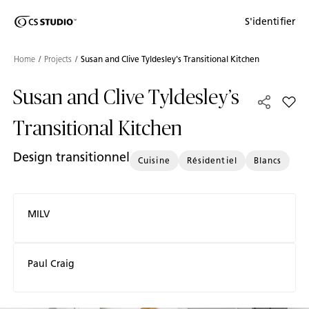
Shaped
S'identifier
Passer au contenu principal
Skip to Main Footer
by Nature
Home
Projects
Susan and Clive Tyldesley's Transitional Kitchen
The Pebbles
Susan and Clive Tyldesley’s
Collection
Add S
Transitional Kitchen
Design transitionnel
Cuisine
Résidentiel
Blancs
MILV
Paul Craig