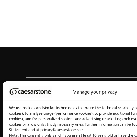
Manage your privacy
Être à l’avant-garde
We use cookies and similar technologies to ensure the technical reliability o
cookies), to analyze usage (performance cookies), to provide additional fun
cookies), and for personalized content and advertising (marketing cookies).
cookies or allow only strictly necessary ones. Further information can be fo
Statement and at privacy@caesarstone.com.
Note: This consent is only valid if you are at least 16 years old or have the 