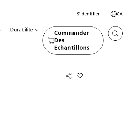
S'identifier
CA
Durabilité
Commander
Des
Échantillons
Add Small Nordic L-shape k