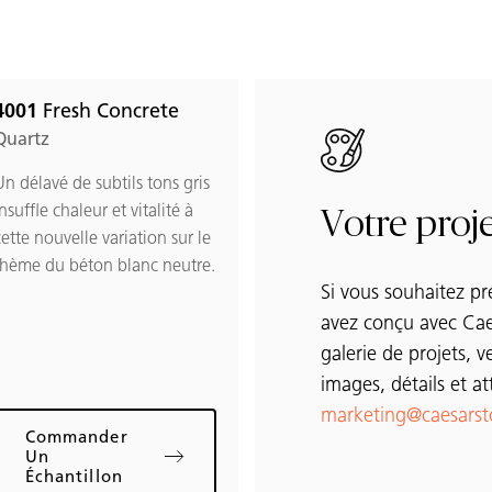
4001
Fresh Concrete
 Fresh Concrete to favorites
Quartz
Un délavé de subtils tons gris
nsuffle chaleur et vitalité à
Votre proje
cette nouvelle variation sur le
thème du béton blanc neutre.
Si vous souhaitez pr
avez conçu avec Cae
galerie de projets, v
images, détails et at
marketing@caesars
Commander
Un
Échantillon