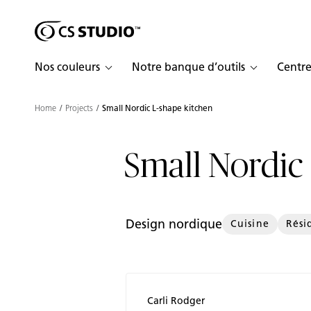
Shaped
Passer au contenu principal
Skip to Main Footer
by Nature
Nos couleurs
Notre banque d’outils
Centre
The Pebbles
Collection
Home
Projects
Small Nordic L-shape kitchen
Small Nordic
Design nordique
Cuisine
Rési
Carli Rodger