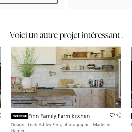
Voici un autre projet intéressant :
Finn Family Farm kitchen
B&M Thornley Eclectic Kitchen to favorites
Add Finn F
Nouveau
Design : Leah Ashley Finn, photographe : Madeline
Harper