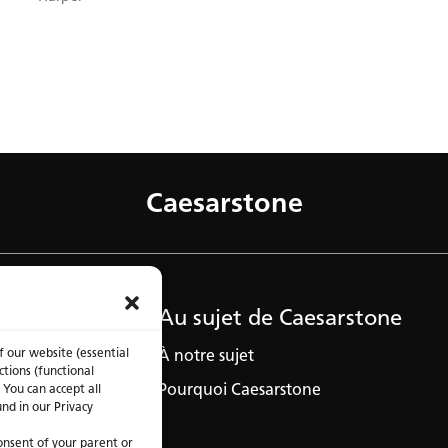
Caesarstone
Au sujet de Caesarstone
f our website (essential
À notre sujet
ctions (functional
Pourquoi Caesarstone
 You can accept all
und in our Privacy
consent of your parent or