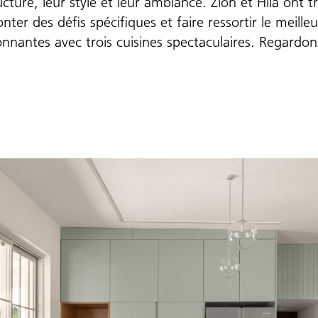
cture, leur style et leur ambiance. Zion et Hila ont tr
er des défis spécifiques et faire ressortir le meille
onnantes avec trois cuisines spectaculaires. Regardon
Galerie