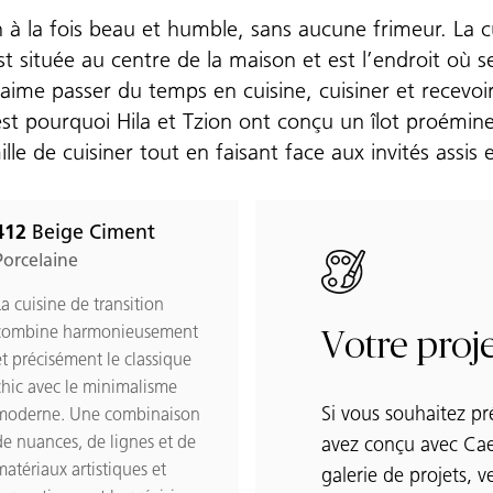
à la fois beau et humble, sans aucune frimeur. La cui
 est située au centre de la maison et est l’endroit où 
le aime passer du temps en cuisine, cuisiner et recevoi
st pourquoi Hila et Tzion ont conçu un îlot proémine
e de cuisiner tout en faisant face aux invités assis e
412
Beige Ciment
Beige Ciment to favorites
Porcelaine
La cuisine de transition
combine harmonieusement
Votre proje
et précisément le classique
chic avec le minimalisme
Si vous souhaitez pr
moderne. Une combinaison
de nuances, de lignes et de
avez conçu avec Cae
matériaux artistiques et
galerie de projets, v