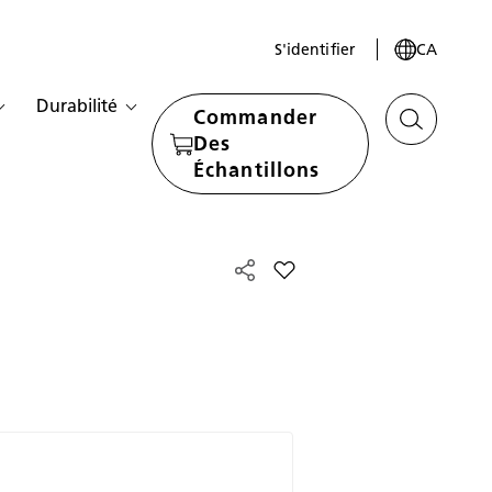
S'identifier
CA
Durabilité
Commander
Des
Échantillons
Add La cuisine du mochav 