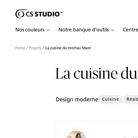
Shaped
Passer au contenu principal
Skip to Main Footer
by Nature
Nos couleurs
Notre banque d’outils
Centre
The Pebbles
Collection
Home
Projects
La cuisine du mochav Maor
La cuisine d
Design moderne
Cuisine
Rési