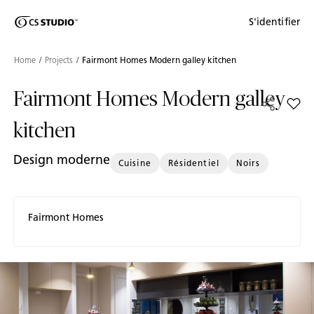
Shaped
S'identifier
Passer au contenu principal
Skip to Main Footer
by Nature
Home
Projects
Fairmont Homes Modern galley kitchen
The Pebbles
Fairmont Homes Modern galley
Collection
Add F
kitchen
Design moderne
Cuisine
Résidentiel
Noirs
Fairmont Homes