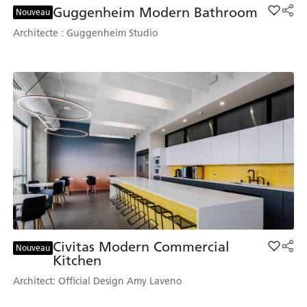
Guggenheim Modern Bathroom
Add Gu
Nouveau
Architecte : Guggenheim Studio
Civitas Modern Commercial
Add Civ
Nouveau
Kitchen
Architect: Official Design Amy Laveno