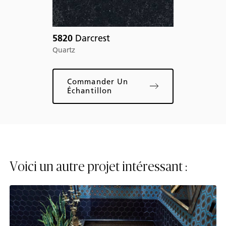
à :
5820
Darcrest
ma
Quartz
Commander Un
Échantillon
Voici un autre projet intéressant :