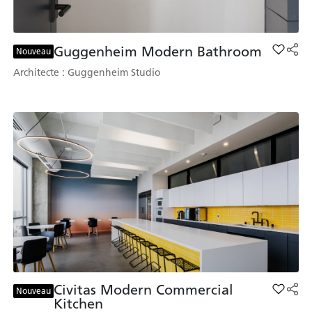
Guggenheim Modern Bathroom
Add Gu
Nouveau
Architecte : Guggenheim Studio
Civitas Modern Commercial
Add Civ
Nouveau
Kitchen