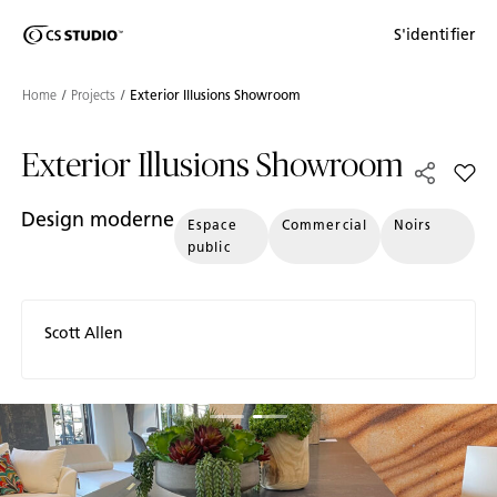
Shaped
S'identifier
Passer au contenu principal
Skip to Main Footer
by Nature
Home
Projects
Exterior Illusions Showroom
The Pebbles
Exterior Illusions Showroom
Collection
Add E
Design moderne
Espace
Commercial
Noirs
public
Scott Allen