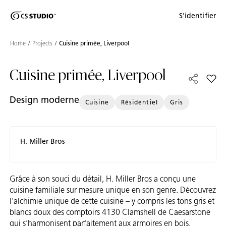
Shaped
S'identifier
Passer au contenu principal
Skip to Main Footer
by Nature
Home
Projects
Cuisine primée, Liverpool
The Pebbles
Cuisine primée, Liverpool
Collection
Add C
Design moderne
Cuisine
Résidentiel
Gris
H. Miller Bros
Grâce à son souci du détail, H. Miller Bros a conçu une
cuisine familiale sur mesure unique en son genre. Découvrez
l’alchimie unique de cette cuisine – y compris les tons gris et
blancs doux des comptoirs 4130 Clamshell de Caesarstone
qui s’harmonisent parfaitement aux armoires en bois.