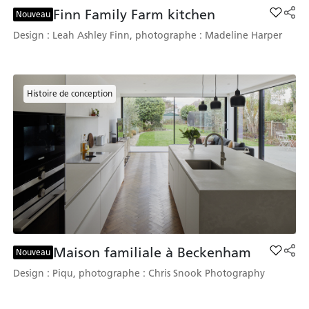
Finn Family Farm kitchen
Add Fin
Nouveau
Design : Leah Ashley Finn, photographe : Madeline Harper
Histoire de conception
Maison familiale à Beckenham
Add Mai
Nouveau
Design : Piqu, photographe : Chris Snook Photography