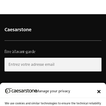
Caesarstone
Être à l’avant-garde
Au sujet de Caesarstone
Banque d’outils
Manage your privacy
À notre sujet
Fichiers 3D
We use cookies and similar technologies to ensure the technical reliability
Pourquoi Caesarstone
Communiquez avec nous