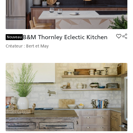
B&M Thornley Eclectic Kitchen
Add B&M
Nouveau
Créateur : Bert et May