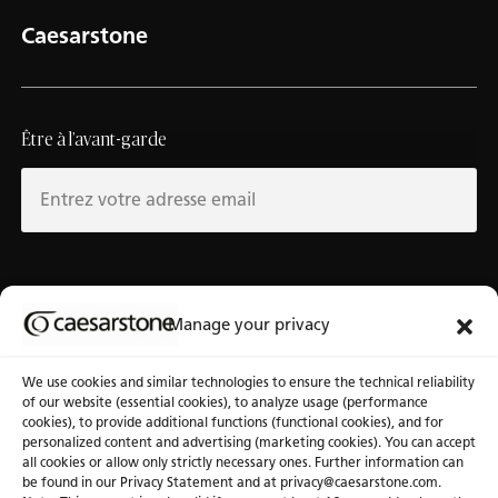
Caesarstone
Être à l’avant-garde
Au sujet de Caesarstone
Banque d’outils
Manage your privacy
À notre sujet
Fichiers 3D
We use cookies and similar technologies to ensure the technical reliability
Pourquoi Caesarstone
Communiquez avec nous
of our website (essential cookies), to analyze usage (performance
cookies), to provide additional functions (functional cookies), and for
personalized content and advertising (marketing cookies). You can accept
all cookies or allow only strictly necessary ones. Further information can
be found in our Privacy Statement and at privacy@caesarstone.com.