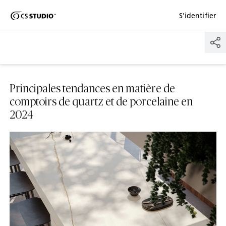
Shaped
S'identifier
Passer au contenu principal
Skip to Main Footer
by Nature
The Pebbles
Collection
Principales tendances en matière de
comptoirs de quartz et de porcelaine en
2024