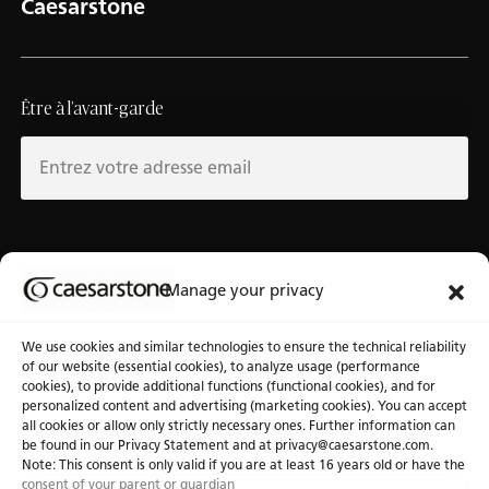
Caesarstone
Être à l’avant-garde
Au sujet de Caesarstone
Banque d’outils
Manage your privacy
À notre sujet
Fichiers 3D
We use cookies and similar technologies to ensure the technical reliability
Pourquoi Caesarstone
Communiquez avec nous
of our website (essential cookies), to analyze usage (performance
cookies), to provide additional functions (functional cookies), and for
personalized content and advertising (marketing cookies). You can accept
all cookies or allow only strictly necessary ones. Further information can
be found in our Privacy Statement and at privacy@caesarstone.com.
Note: This consent is only valid if you are at least 16 years old or have the
consent of your parent or guardian
Confidentialité
Politique de cookies
Conditions d'utilisation