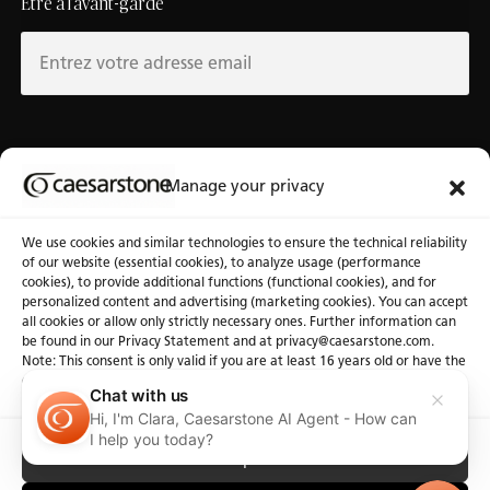
Être à l’avant-garde
Au sujet de Caesarstone
Banque d’outils
Manage your privacy
À notre sujet
Fichiers 3D
We use cookies and similar technologies to ensure the technical reliability
Pourquoi Caesarstone
Communiquez avec nous
of our website (essential cookies), to analyze usage (performance
cookies), to provide additional functions (functional cookies), and for
personalized content and advertising (marketing cookies). You can accept
all cookies or allow only strictly necessary ones. Further information can
be found in our Privacy Statement and at privacy@caesarstone.com.
Note: This consent is only valid if you are at least 16 years old or have the
consent of your parent or guardian
Confidentialité
Politique de cookies
Conditions d'utilisation
Chat with us
Avis d’accessibilité
Hi, I'm Clara, Caesarstone AI Agent - How can
I help you today?
Accept All