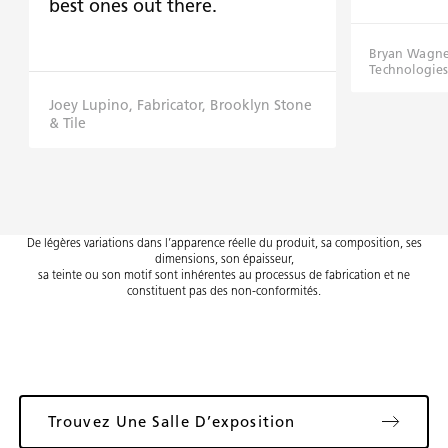
best ones out there.
Bryan Wagner
Technologies
Joey Lupino, Fabricator, Brooklyn Stone
& Tile
De légères variations dans l’apparence réelle du produit, sa composition, ses
dimensions, son épaisseur,
sa teinte ou son motif sont inhérentes au processus de fabrication et ne
constituent pas des non-conformités.
Trouvez Une Salle D’exposition