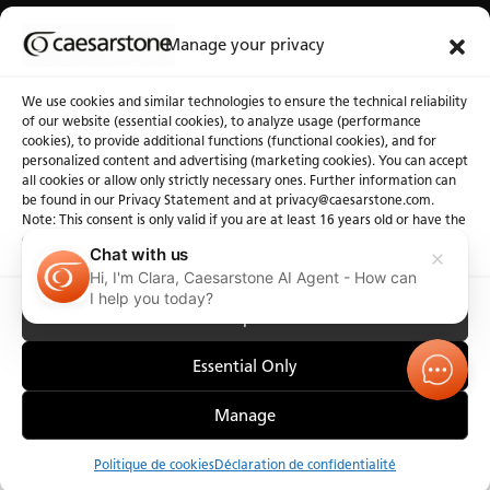
Au sujet de Caesarstone
Banque d’outils
Manage your privacy
À notre sujet
Fichiers 3D
We use cookies and similar technologies to ensure the technical reliability
Pourquoi Caesarstone
Communiquez avec nous
of our website (essential cookies), to analyze usage (performance
cookies), to provide additional functions (functional cookies), and for
personalized content and advertising (marketing cookies). You can accept
all cookies or allow only strictly necessary ones. Further information can
be found in our Privacy Statement and at privacy@caesarstone.com.
Note: This consent is only valid if you are at least 16 years old or have the
consent of your parent or guardian
Confidentialité
Politique de cookies
Conditions d'utilisation
Chat with us
Avis d’accessibilité
Hi, I'm Clara, Caesarstone AI Agent - How can
I help you today?
Accept All
Essential Only
Manage
Commander des échantillons
Politique de cookies
Déclaration de confidentialité
comparer
Contact y