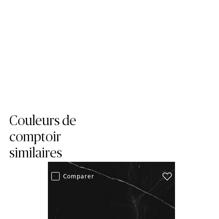
Skip Colors Gallery
Couleurs de
comptoir
similaires
Add Impermia t
Comparer
(510 Impermia )