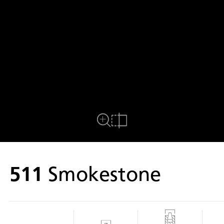
Plein écran
comparer
511
Smokestone