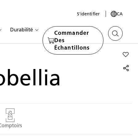
S'identifier
CA
Durabilité
Commander
Des
Échantillons
Add Iso
obellia
Comptoirs