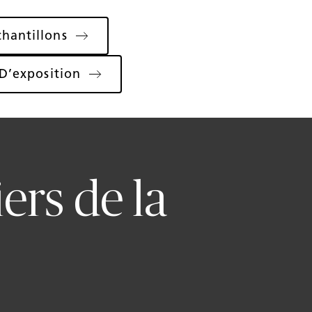
hantillons
D’exposition
iers de la