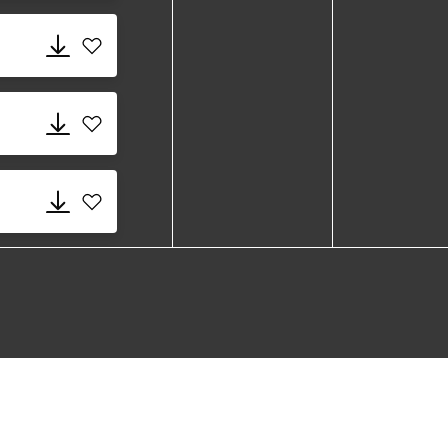
Add 508_Isobellia.dxf to favorites
Add 508_Isobellia.gsm to favorites
Add 508_Isobellia.rvt to favorites
Add 508_Isobellia.skm to favorites