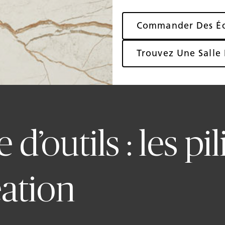
Commander Des Éc
Trouvez Une Salle 
’outils : les pil
éation