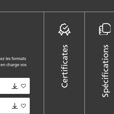
Certificates
Spécifications
ez les formats
t en charge vos
Add 508_Isobellia.adsklib to favorites
Add 508_Isobellia.dwg to favorites