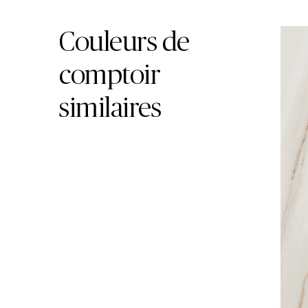
Skip Colors Gallery
Couleurs de
comptoir
similaires